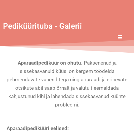
Pediküürituba - Galerii
Aparaadipediküür on ohutu.
Paksenenud ja
sissekasvanuid küüsi on kergem töödelda
pehmendavate vahenditega ning aparaadi ja erinevate
otsikute abil saab õrnalt ja valutult eemaldada
kahjustunud kihi ja lahendada sissekasvanud küünte
probleemi.
Aparaadipediküüri eelised: