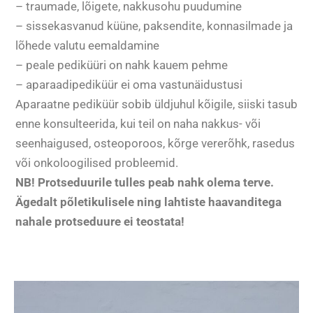
– traumade, lõigete, nakkusohu puudumine
– sissekasvanud küüne, paksendite, konnasilmade ja
lõhede valutu eemaldamine
– peale pediküüri on nahk kauem pehme
– aparaadipediküür ei oma vastunäidustusi
Aparaatne pediküür sobib üldjuhul kõigile, siiski tasub
enne konsulteerida, kui teil on naha nakkus- või
seenhaigused, osteoporoos, kõrge vererõhk, rasedus
või onkoloogilised probleemid.
NB! Protseduurile tulles peab nahk olema terve.
Ägedalt põletikulisele ning lahtiste haavanditega
nahale protseduure ei teostata!